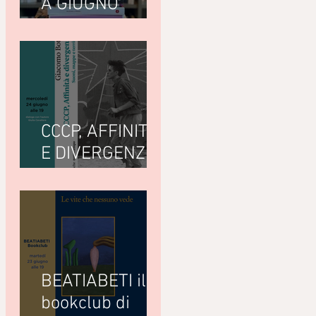
A GIUGNO
LEGGIAMO
CCCP, AFFINITÀ
E DIVERGENZE
di Giacomo
Bottà
(Nottetempo)
BEATIABETI il
bookclub di