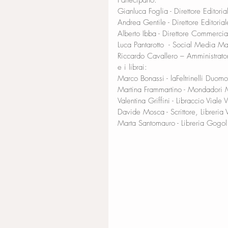
Partecipano:
Gianluca Foglia - Direttore Editoriale
Andrea Gentile - Direttore Editorial
Alberto Ibba - Direttore Commerc
Luca Pantarotto  - Social Media
Riccardo Cavallero – Amministrat
e i librai:
Marco Bonassi - laFeltrinelli Duomo
Martina Frammartino - Mondadori
Valentina Griffini - Libraccio Viale V
Davide Mosca - Scrittore, Libreria 
Marta Santomauro - Libreria Gog