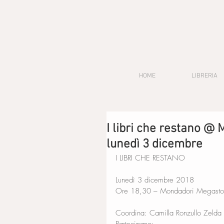
HOME
LIBRERIA
I libri che restano @
lunedì 3 dicembre
I LIBRI CHE RESTANO
Lunedì 3 dicembre 2018
Ore 18,30 – Mondadori Megastor
Coordina: Camilla Ronzullo Zelda 