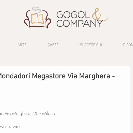
ARTE
CAFFÈ
SUCCEDE QUI
DICON
 Mondadori Megastore Via Marghera -
e Via Marghera, 28 - Milano
was a writer