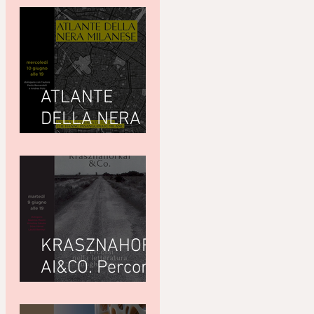
ATLANTE
DELLA NERA
MILANESEdi
Giuseppe
Paternò
Raddusa (Utet)
KRASZNAHORK
AI&CO. Percorsi
nella letteratura
ungherese con