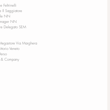
 Feltrinelli
e Il Saggiatore
iale NN
 Manager NN
ore Delegato SEM
 Megastore Via Marghera
ittorio Veneto
Verso
ol & Company