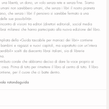
à, una libertà, un dono, un volo senza rete e senza fine. Siamo 
ri umani non sarebbero umani, che senza i libri il nostro pianeta 
o, che senza i libri il pensiero si sarebbe fermato a una 
delle sue possibilità».
ncontro di visioni tra editori (direttori editoriali, social media 
ibrai milanesi che hanno partecipato alla nuova edizione del libro.
liata della «Guida tascabile per maniaci dei libri» contiene 
 bambini e ragazzi e nuovi capitoli, ma soprattutto con un’intera 
rdibili» scelti da duecento librai italiani, sia di librerie 
ena.
ntributo corale che abbiamo deciso di dare la voce proprio ai 
li crea. Prima di tutto per rimettere il libro al centro di tutto. Il libro 
ntiene, per il cuore che ci batte dentro.
vola rotonda
guida