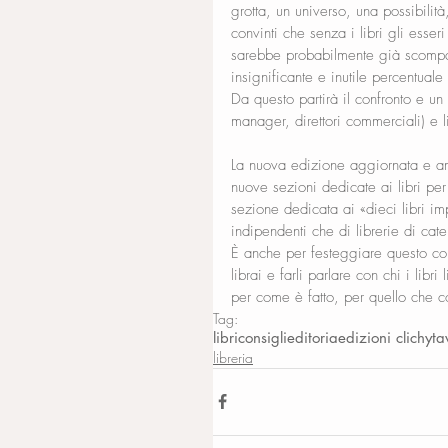
grotta, un universo, una possibilit
convinti che senza i libri gli esse
sarebbe probabilmente già scompars
insignificante e inutile percentuale 
Da questo partirà il confronto e un i
manager, direttori commerciali) e l
La nuova edizione aggiornata e amp
nuove sezioni dedicate ai libri per
sezione dedicata ai «dieci libri impe
indipendenti che di librerie di cat
È anche per festeggiare questo co
librai e farli parlare con chi i libri 
per come è fatto, per quello che co
Tag:
libri
consigli
editoria
edizioni clichy
ta
libreria