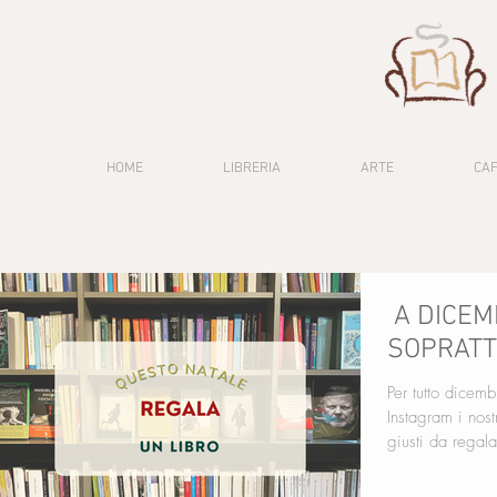
HOME
LIBRERIA
ARTE
CA
A DICEM
SOPRATT
Per tutto dicembr
Instagram i nostri consigli per aiut
giusti da regalare
commercio. Seguiteci lì per riman
meglio ancora, p