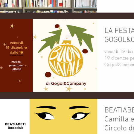
libri a voce è la no
AVETE IDEE E
C'è sempre il b
direttamente in 
LA FESTA
GOGOL&
venerdì 19 dice
19 dicembre per La festa di buon natale di
Gogol&Company 
(anche senza can
numerosi a dirc
BEATIABET
Camilla e
Circolo d