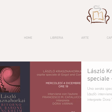
HOME
LIBRERIA
ARTE
CA
László K
speciale
Una serata spec
László interviene con l'autore Francesco M. Cataluccio