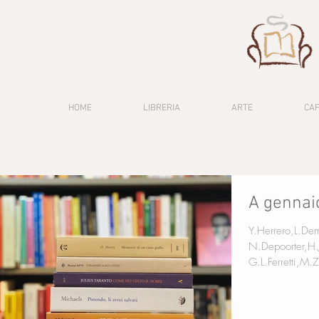
HOME
LIBRERIA
ARTE
CA
A gennai
Y.Herrero,L.De
N.Depoorter,H
G.L.Ferretti,M.