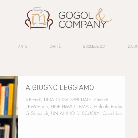
ARTE
CAFFÈ
SUCCEDE QUI
DICON
A GIUGNO LEGGIAMO
V.Brondi, UNA COSA SPIRITUALE, Einaudi
J.P.McHugh, FINE PRIMO TEMPO, Heloola Books
G.Stuparich, UN ANNO DI SCUOLA, Quodlibet
M.C.Anday, GLI SFACCENDATI, Feltrinelli Y.Herrera,
TRILOGIA DELLA FRONTIERA, La Nuova Frontiera
E.Levi, TUTTE COSE NON LE SO, Sur S.Bianchi,