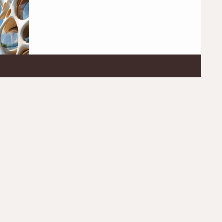
politiche, etica tecnologica e fragilità personali. Un
romanzo che esplora le zone grigie della giustizia
digitale e la domanda che attraversa il nostro tempo:
cosa accade quando affidiamo agli algoritmi il
compito di decidere per noi?