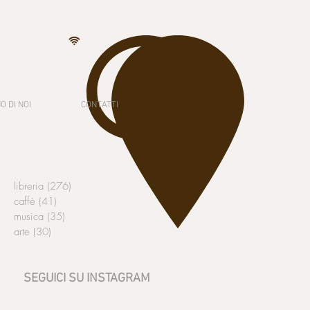
O DI NOI
CONTATTI
libreria
(276)
276 post
caffè
(41)
41 post
musica
(35)
35 post
arte
(30)
30 post
SEGUICI SU INSTAGRAM