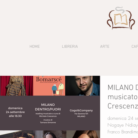
HOME
LIBRERIA
ARTE
CA
MILANO 
musicato 
Crescen
domenica 24 se
Nogaye Ndiaye
Franco Brandimart