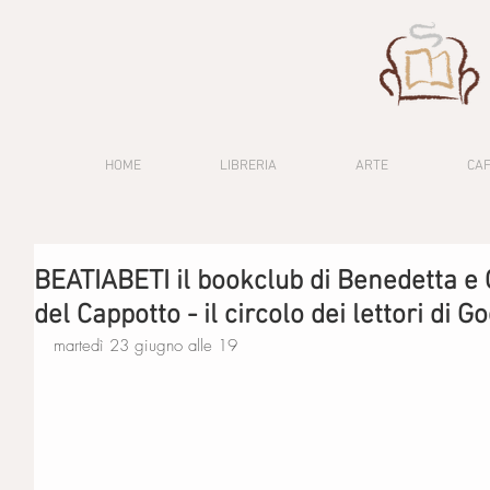
HOME
LIBRERIA
ARTE
CA
BEATIABETI il bookclub di Benedetta e C
del Cappotto - il circolo dei lettori di G
martedì 23 giugno alle 19