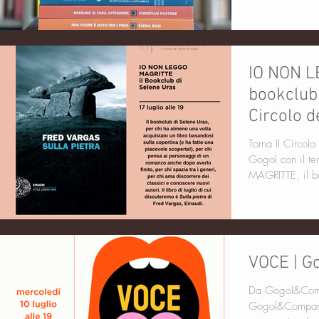
IO NON L
bookclub 
Circolo d
Torna Il Circolo 
Gogol con il 
MAGRITTE, il bo
VOCE | G
Da Gogol&Compa
Gogol&Company 