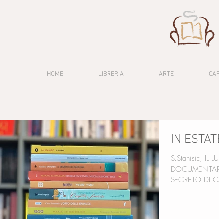
HOME
LIBRERIA
ARTE
CA
IN ESTA
S.Stanisic, IL
DOCUMENTARIES,
SEGRETO DI CA