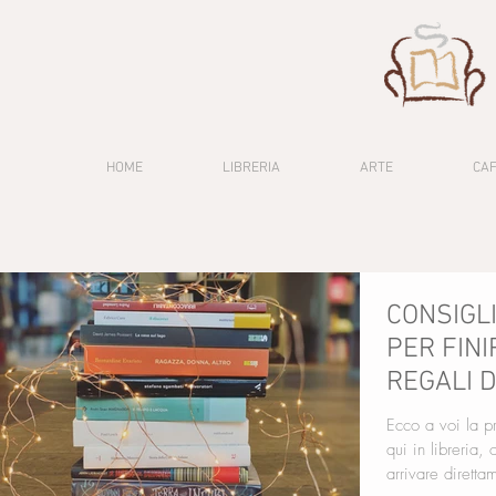
HOME
LIBRERIA
ARTE
CA
CONSIGLI
PER FINI
REGALI D
Ecco a voi la pr
qui in libreria,
arrivare diretta