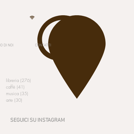
O DI NOI
CONTATTI
libreria
(276)
276 post
caffè
(41)
41 post
musica
(35)
35 post
arte
(30)
30 post
SEGUICI SU INSTAGRAM