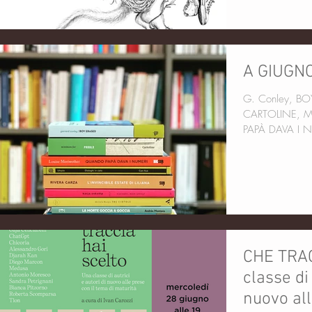
A GIUGN
G. Conley, BOY ERASED, Black Coffee A. Proulx,
CARTOLINE, M
PAPÀ DAVA I N
CHE TRA
classe di 
nuovo all