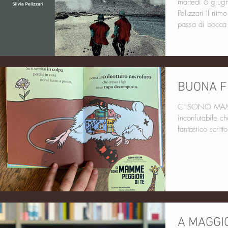
martedì 6 giugn
Pelizzari Il rit
passa di bocca 
BUONA F
CI SONO MAMM
inconfutabile c
fantastico scrit
A MAGGI