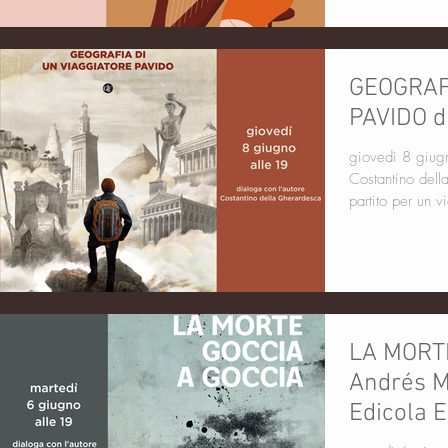
GEOGRAF
PAVIDO di
giovedì 8 giugn
Costantino dell
partito per un v
LA MORTE
Andrés M
Edicola E