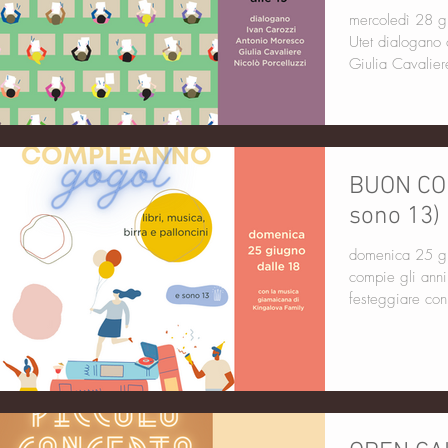
maturità
mercoledì 28 gi
Utet dialogano
Giulia Cavalier
BUON CO
sono 13)
domenica 25 g
compie gli anni
festeggiare co