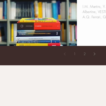
I.M. Martins, Y. Kono, DA QUI A LÌ
Albertine, VES
A.Q. Ferrari,
1
2