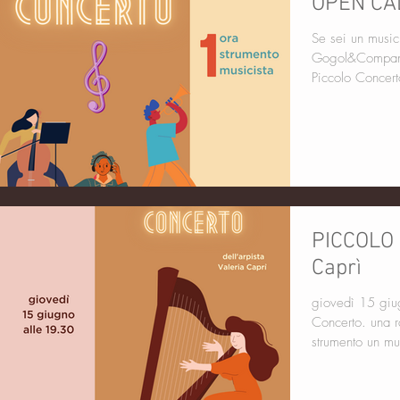
OPEN CA
Se sei un music
Gogol&Company 
Piccolo Concerto
PICCOLO 
Caprì
giovedì 15 giu
Concerto. una 
strumento un mus