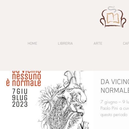
HOME
LIBRERIA
ARTE
CA
DA VICI
NORMAL
7 giugno – 9 l
Paolo Pini a cu
questo periodo u