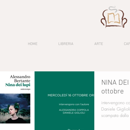
HOME
LIBRERIA
ARTE
CA
NINA DEI
ottobre
intervengono con l'autore Al
Daniele Gigliol
scampata dalla 