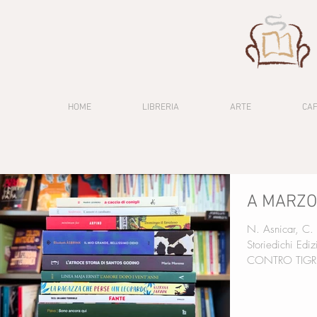
HOME
LIBRERIA
ARTE
CA
A MARZO
N. Asnicar, C
Storiedichi Edi
CONTRO TIGRE ,