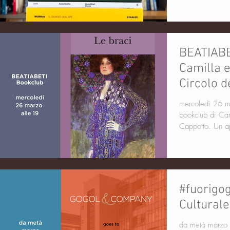
BEATIABET
Camilla e
Circolo d
il circolo
mercoledì 26 ma
bookclub di Camilla e B
Cappotto. Un a
#fuorigo
Cultural
da metà marzo 