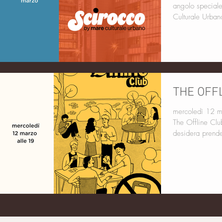
angolo speciale
Culturale Urban
THE OFF
mercoledì 12 marzo
The Offline Clu
desidera prende