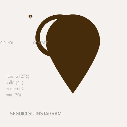
O DI NOI
CONTATTI
libreria
(276)
276 post
caffè
(41)
41 post
musica
(35)
35 post
arte
(30)
30 post
SEGUICI SU INSTAGRAM