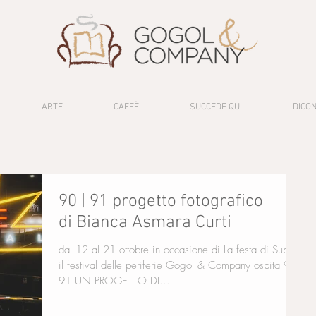
ARTE
CAFFÈ
SUCCEDE QUI
DICON
90 | 91 progetto fotografico
di Bianca Asmara Curti
dal 12 al 21 ottobre in occasione di La festa di Super,
il festival delle periferie Gogol & Company ospita 90 |
91 UN PROGETTO DI...