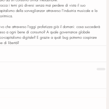
atto da un consumo ormai inesauribile. 
tocca i temi più diversi senza mai perdere di vista il suo 
apitalismo della sorveglianza» attraverso l’industria musicale e la 
goritmica. 
sivo che attraverso l’oggi profetizza già il domani: cosa succederà 
steso a ogni bene di consumo? A quale governance globale 
rco-capitalismo digitale? E grazie a quali bug potremo cospirare 
e di libertà?