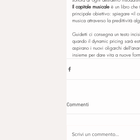
sonora di ogni desiderio insoddisf
Il capitale musicale
 è un libro che 
principale obiettivo: spiegare «il c
musica attraverso la predittività al
Guidetti ci consegna un testo inci
quando il dynamic pricing sarà e
aspirano i nuovi oligarchi dell’ana
insieme per dare vita a nuove form
Commenti
Scrivi un commento...