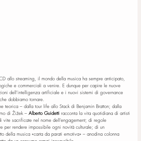
CD allo streaming, il mondo della musica ha sempre anticipato, 
nologiche e commerciali a venire. E dunque per capire le nuove 
ioni dell’intelligenza artificiale e i nuovi sistemi di governance 
a che dobbiamo tornare.
 teorica – dalla tour life allo Stack di Benjamin Bratton; dalla 
smo di Žižek – 
Alberto Guidetti
 racconta la vita quotidiana di artisti 
 di vite sacrificate nel nome dell’engagement; di regole 
e per rendere impossibile ogni novità culturale; di un 
tto della musica «carta da parati emotiva» – anodina colonna 