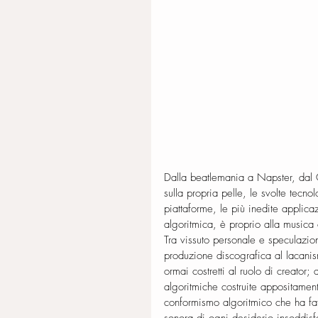
Dalla beatlemania a Napster, dal 
sulla propria pelle, le svolte tec
piattaforme, le più inedite applicaz
algoritmica, è proprio alla music
Tra vissuto personale e speculazione
produzione discografica al lacani
ormai costretti al ruolo di creator;
algoritmiche costruite appositament
conformismo algoritmico che ha fa