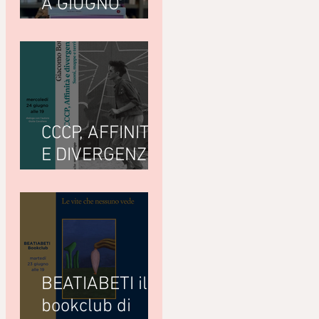
A GIUGNO
LEGGIAMO
CCCP, AFFINITÀ
E DIVERGENZE
di Giacomo
Bottà
(Nottetempo)
BEATIABETI il
bookclub di