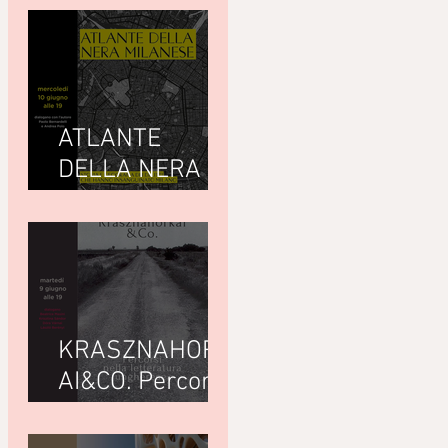
ATLANTE
DELLA NERA
MILANESEdi
Giuseppe
Paternò
Raddusa (Utet)
KRASZNAHORK
AI&CO. Percorsi
nella letteratura
ungherese con