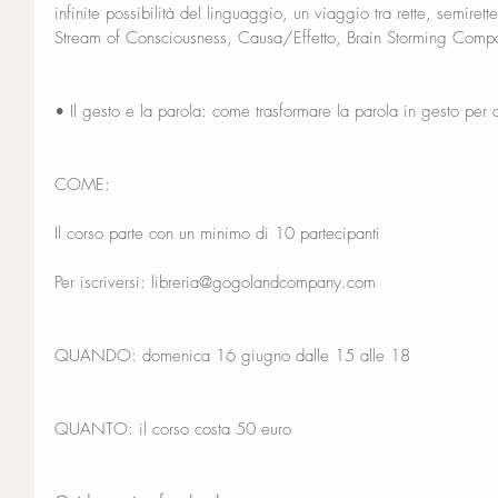
infinite possibilità del linguaggio, un viaggio tra rette, semirette
Stream of Consciousness, Causa/Effetto, Brain Storming Compa
• Il gesto e la parola: come trasformare la parola in gesto per
COME: 
Il corso parte con un minimo di 10 partecipanti
Per iscriversi: libreria@gogolandcompany.com
QUANDO: domenica 16 giugno dalle 15 alle 18
QUANTO: il corso costa 50 euro