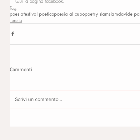
Qui la pagina facebook.
Tag:
poesia
festival poetico
poesia al cubo
poetry slam
slam
davide pa
libreria
Commenti
Scrivi un commento...