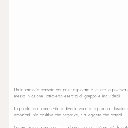
Un laboratorio pensato per poter esplorare e testare la potenza d
messa in azione, attraverso esercizi di gruppo e individuali.
La parola che prende vita e diventa voce è in grado di lasciare
emozioni, sia positive che negative, sia leggere che potenti!
Gli ingredienti sono pochi, ma ben miscelati: c’è un po’ di tea