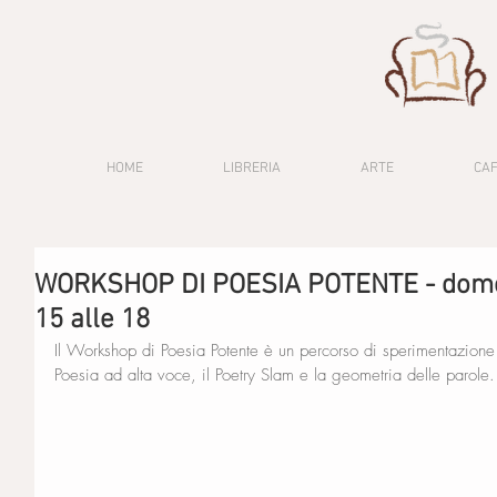
HOME
LIBRERIA
ARTE
CA
WORKSHOP DI POESIA POTENTE - domen
15 alle 18
Il Workshop di Poesia Potente è un percorso di sperimentazione 
Poesia ad alta voce, il Poetry Slam e la geometria delle parole.