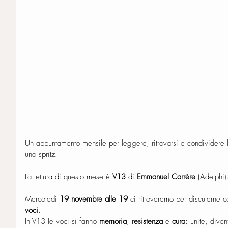
Un appuntamento mensile per leggere, ritrovarsi e condividere 
uno spritz.
La lettura di questo mese è 
V13
 di 
Emmanuel Carrère
 (Adelphi)
Mercoledì 
19 novembre alle 19
 ci ritroveremo per discuterne 
voci
.
In V13 le voci si fanno 
memoria
, 
resistenza
 e 
cura
: unite, dive