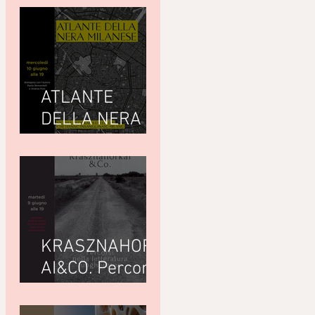
ATLANTE
DELLA NERA
MILANESEdi
Giuseppe
Paternò
Raddusa (Utet)
KRASZNAHORK
AI&CO. Percorsi
nella letteratura
ungherese con