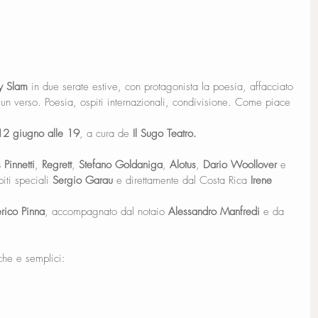
ry Slam
 in due serate estive, con protagonista la poesia, affacciato 
 un verso. Poesia, ospiti internazionali, condivisione. Come piace 
12 giugno alle 19
, a cura de 
Il Sugo Teatro.
Pinnetti
, 
Regrett
, 
Stefano Goldaniga
, 
Alotus
, 
Dario Woollover 
e 
ti speciali 
Sergio Garau 
e direttamente dal Costa Rica 
Irene 
rico Pinna
, accompagnato dal notaio
 Alessandro Manfredi 
e da 
che e semplici: