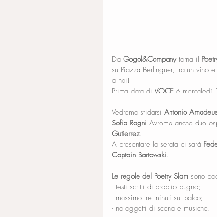
Da 
Gogol&Company
 torna il 
Poet
su Piazza Berlinguer, tra un vino e
a noi!
Prima data di 
VOCE
 è mercoledì 
Vedremo sfidarsi 
Antonio Amadeus 
Sofia Ragni
.Avremo anche due ospi
Gutierrez
.
A presentare la serata ci sarà 
Fede
Captain Bartowski
.
Le regole del Poetry Slam
 sono po
- testi scritti di proprio pugno;
- massimo tre minuti sul palco;
- no oggetti di scena e musiche.