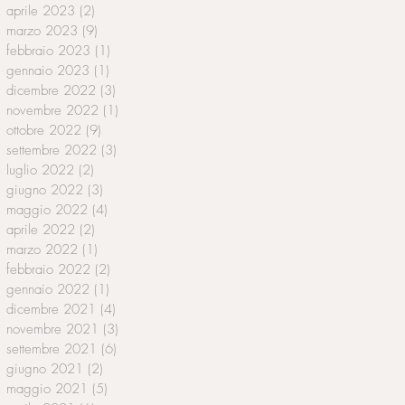
aprile 2023
(2)
2 post
marzo 2023
(9)
9 post
febbraio 2023
(1)
1 post
gennaio 2023
(1)
1 post
dicembre 2022
(3)
3 post
novembre 2022
(1)
1 post
ottobre 2022
(9)
9 post
settembre 2022
(3)
3 post
luglio 2022
(2)
2 post
giugno 2022
(3)
3 post
maggio 2022
(4)
4 post
aprile 2022
(2)
2 post
marzo 2022
(1)
1 post
febbraio 2022
(2)
2 post
gennaio 2022
(1)
1 post
dicembre 2021
(4)
4 post
novembre 2021
(3)
3 post
settembre 2021
(6)
6 post
giugno 2021
(2)
2 post
maggio 2021
(5)
5 post