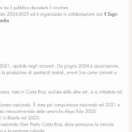
e tra il pubblico decreterà il vincitore. 
nato 2024-2025 ed è organizzata in collaborazione con 
Il Sugo 
ardia
.
 2021, apolide negli orizzonti. Da giugno 2024 è associazione. 
o la produzione di spettacoli teatrali, eventi live come concerti e 
ana, nata in Costa Rica, esiliata dalle altre arti, si è imbattuta nel 
onato nazionale. È stata poi campionessa nazionale nel 2021 e 
nato intercontinentale delle americhe Abya Yala 2022.
i in Brasile nel 2023. 
 nazionale Slam Poetry Costa Rica, dove promuove la crescita 
a e la gestione culturale.