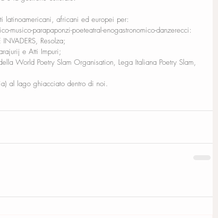
ti latinoamericani, africani ed europei per:  
ludico-musico-parapaponzi-poeteatral-enogastronomico-danzerecci: 
 INVADERS, Resolza;   
ajurij e Atti Impuri; 
i della World Poetry Slam Organisation, Lega Italiana Poetry Slam, 
a) al lago ghiacciato dentro di noi.