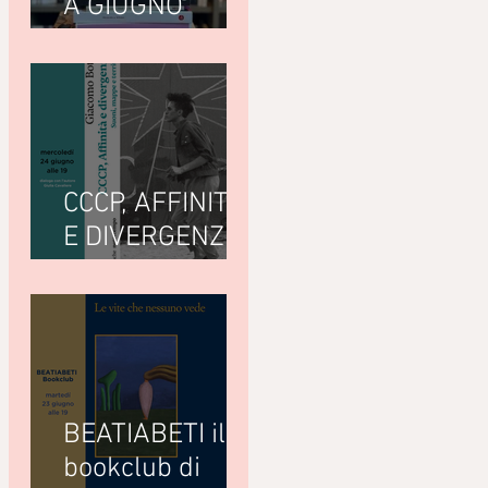
A GIUGNO
LEGGIAMO
CCCP, AFFINITÀ
E DIVERGENZE
di Giacomo
Bottà
(Nottetempo)
BEATIABETI il
bookclub di