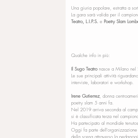
Una giuria popolare, estratta a sort
La gara sarà valida per il campio
Teatro, L.I.P.S. 
e 
Poetry Slam Lomb
Qualche info in più:
Il Sugo Teatro
 nasce a Milano nel
Le sue principali attività riguardan
interviste, laboratori e workshop.
Irene Gutierrez
, donna centroameric
poetry slam 5 anni fa. 
Nel 2019 arriva seconda al campi
si è classificata terza nel campio
Ha partecipato al mondiale tenutos
Oggi fa parte dell'organizzazione
della scena attraverso la pedagogi