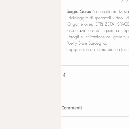
Sergio Garau
 è ricercato in 37 sta
- riciclaggio di spettacoli video-
IO game over, CTRL ZETA, SPACE
-associazione a delinquere con Spar
- brogli e infiltrazione nei govern
Poetry Slam Sardegna;
- aggressione all'arma bianca (asci
Commenti