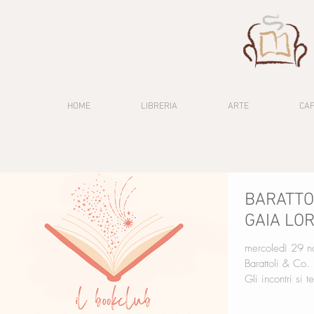
HOME
LIBRERIA
ARTE
CA
BARATTOL
GAIA LO
mercoledì 29 n
Barattoli & Co.
Gli incontri si t