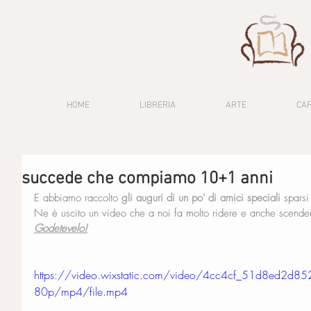
HOME
LIBRERIA
ARTE
CA
succede che compiamo 10+1 anni
E abbiamo raccolto
 gli auguri di un po' di amici speciali
sparsi
Ne è uscito un video che a noi fa molto ridere e anche scende
Godetevelo!
https://video.wixstatic.com/video/4cc4cf_51d8ed
80p/mp4/file.mp4