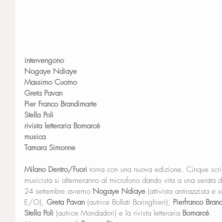
intervengono
Nogaye Ndiaye
Massimo Cuomo
Greta Pavan
Pier Franco Brandimarte
Stella Poli
rivista letteraria Bomarcé
musica
Tamara Simonne
Milano Dentro/Fuori
 torna con una nuova edizione. Cinque scrit
musicista si alterneranno al microfono dando vita a una serata di
24 settembre avremo 
Nogaye Ndiaye
 (attivista antirazzista e sc
E/O), 
Greta Pavan
 (autrice Bollati Boringhieri), 
Pierfranco Bran
Stella Poli 
(autrice Mondadori) e la rivista letteraria 
Bomarcé
.