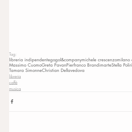
Tag:
libreria indipendente
gogol&company
michele crescenzo
milano 
Massimo Cuomo
Greta Pavan
Pierfranco Brandimarte
Stella Poli
r
Tamara Simonne
Christian Dellavedova
libreria
caffè
musica