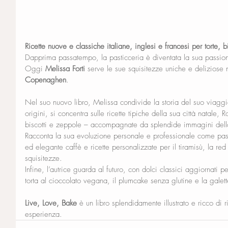
Ricette nuove e classiche italiane, inglesi e francesi per torte, bis
Dapprima passatempo, la pasticceria è diventata la sua passion
Oggi 
Melissa Forti
 serve le sue squisitezze uniche e deliziose n
Copenaghen
.
Nel suo nuovo libro, Melissa condivide la storia del suo viaggi
origini, si concentra sulle ricette tipiche della sua città natale,
biscotti e zeppole – accompagnate da splendide immagini della
Racconta la sua evoluzione personale e professionale come pas
ed elegante caffè e ricette personalizzate per il tiramisù, la red
squisitezze.
Infine, l’autrice guarda al futuro, con dolci classici aggiornati p
torta al cioccolato vegana, il plumcake senza glutine e la galett
Live, Love, Bake
 è un libro splendidamente illustrato e ricco di r
esperienza.