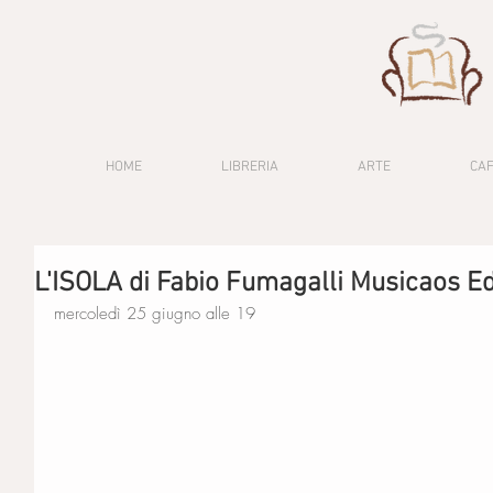
HOME
LIBRERIA
ARTE
CA
L'ISOLA di Fabio Fumagalli Musicaos Ed
mercoledì 25 giugno alle 19