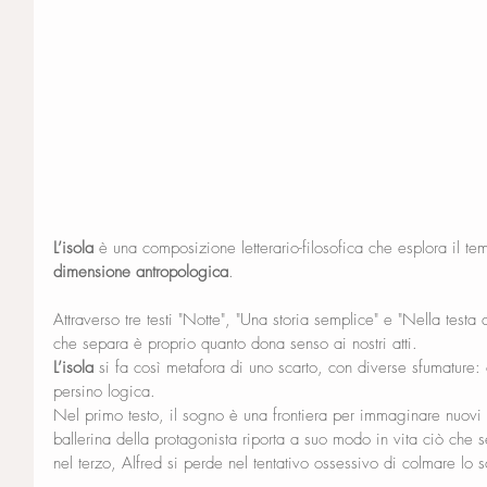
L’isola
 è una composizione letterario-filosofica che esplora il te
dimensione antropologica
.
Attraverso tre testi "Notte", "Una storia semplice" e "Nella testa
che separa è proprio quanto dona senso ai nostri atti. 
L’isola
 si fa così metafora di uno scarto, con diverse sfumature:
persino logica.
Nel primo testo, il sogno è una frontiera per immaginare nuov
ballerina della protagonista riporta a suo modo in vita ciò che
nel terzo, Alfred si perde nel tentativo ossessivo di colmare lo s