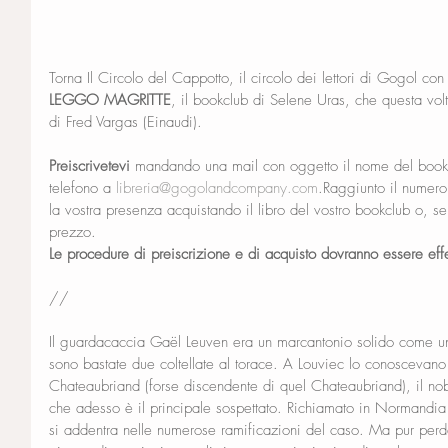
Torna Il Circolo del Cappotto, il circolo dei lettori di Gogol con
LEGGO MAGRITTE
, il bookclub di Selene Uras, che questa volt
di Fred Vargas (Einaudi). 
Preiscrivetevi
 mandando una mail con oggetto il nome del boo
telefono a 
libreria@gogolandcompany.com
.Raggiunto il numero 
la vostra presenza acquistando il libro del vostro bookclub o, se
prezzo.
Le procedure di preiscrizione e di acquisto dovranno essere effet
//
Il guardacaccia Gaël Leuven era un marcantonio solido come un
sono bastate due coltellate al torace. A Louviec lo conoscevano 
Chateaubriand (forse discendente di quel Chateaubriand), il nob
che adesso è il principale sospettato. Richiamato in Normandi
si addentra nelle numerose ramificazioni del caso. Ma pur perd