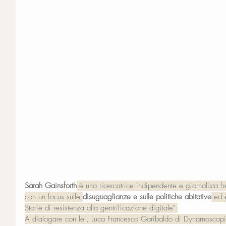
Sarah Gainsforth
 è una ricercatrice indipendente e giornalista f
con un focus sulle 
disuguaglianze e sulle politiche abitative
 ed 
Storie di resistenza alla gentrificazione digitale".
A dialogare con lei, Luca Francesco Garibaldo di Dynamoscopi