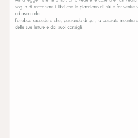
Alma legge insieme a noi, ci fa vedere le cose che non vediam
voglia di raccontare i libri che le piacciono di più e far venire 
ad ascoltarla.
Potrebbe succedere che, passando di qui, la possiate incontrare
delle sue letture e dai suoi consigli! 