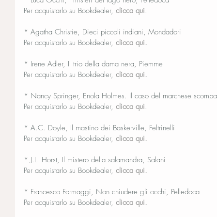
* Luca Occhi, I misteri del lago nero, Pelledoca
Per acquistarlo su Bookdealer, 
clicca qui
.
* Agatha Christie, Dieci piccoli indiani, Mondadori
Per acquistarlo su Bookdealer, 
clicca qui.
* Irene Adler, Il trio della dama nera, Piemme
Per acquistarlo su Bookdealer, 
clicca qui.
* Nancy Springer, Enola Holmes. Il caso del marchese scomp
Per acquistarlo su Bookdealer, 
clicca qui
.
* A.C. Doyle, Il mastino dei Baskerville, Feltrinelli
Per acquistarlo su Bookdealer, 
clicca qui.
* J.L. Horst, Il mistero della salamandra, Salani
Per acquistarlo su Bookdealer, 
clicca qui.
* Francesco Formaggi, Non chiudere gli occhi, Pelledoca
Per acquistarlo su Bookdealer, 
clicca qui.