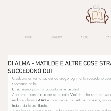
HOME
LIBRERIA
ARTE
CA
DI ALMA - MATILDE E ALTRE COSE STR
SUCCEDONO QUI
Qualcuno di voi lo sa, qui da Gogol ogni tanto succedono cose 
soprattutto belle.
E, sì, siamo pronti a raccontarvene un'altra!
Abbiamo incontrato la nostra piccola Matilde - che sembra usci
realtà si chiama 
Alma
 e  non solo è una lettrice famelica, ma 
indole da futura libraia.