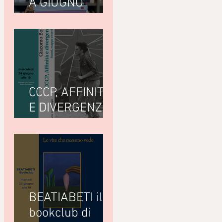
A GIUGNO
LEGGIAMO
CCCP, AFFINITÀ
E DIVERGENZE
di Giacomo
Bottà
(Nottetempo)
BEATIABETI il
bookclub di