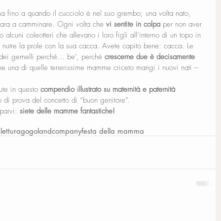
 fino a quando il cucciolo è nel suo grembo; una volta nato, 
para a camminare. Ogni volta che 
vi sentite in colpa
 per non aver 
 alcuni coleotteri che allevano i loro figli all’interno di un topo in 
utre la prole con la sua cacca. Avete capito bene: cacca. Le 
i gemelli perché… be’, perché 
crescerne due è decisamente 
 che una di quelle tenerissime mamme criceto mangi i nuovi nati – 
ute in questo 
compendio illustrato su maternità e paternità
o di prova del concetto di “buon genitore”.
parvi: 
siete delle mamme fantastiche!
 lettura
gogolandcompany
festa della mamma