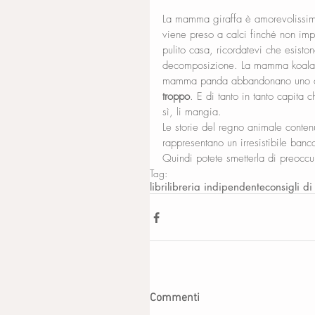
La mamma giraffa è amorevolissima
viene preso a calci finché non im
pulito casa, ricordatevi che esistono
decomposizione. La mamma koala n
mamma panda abbandonano uno de
troppo
. E di tanto in tanto capita
sì, li mangia.
Le storie del regno animale conten
rappresentano un irresistibile banc
Quindi potete smetterla di preoccu
Tag:
libri
libreria indipendente
consigli di
Commenti