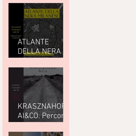
ATLANTE
DELLA NERA
MILANESEdi
Giuseppe
Paternò
Raddusa (Utet)
KRASZNAHORK
AI&CO. Percorsi
nella letteratura
ungherese con