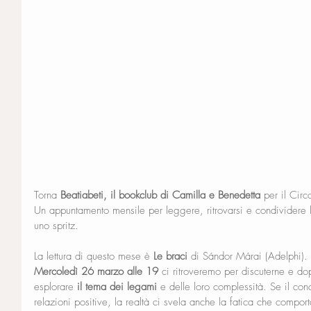
Torna 
Beatiabeti, il bookclub di Camilla e Benedetta
 per il Cir
Un appuntamento mensile per leggere, ritrovarsi e condividere 
uno spritz.
La lettura di questo mese è 
Le braci
 di Sándor Márai (Adelphi).
Mercoledì 26 marzo alle 19
 ci ritroveremo per discuterne e d
esplorare
 il tema dei legami
 e delle loro complessità. Se il con
relazioni positive, la realtà ci svela anche la fatica che compor