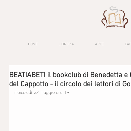
HOME
LIBRERIA
ARTE
CA
BEATIABETI il bookclub di Benedetta e C
del Cappotto - il circolo dei lettori di G
mercoledì 27 maggio alle 19