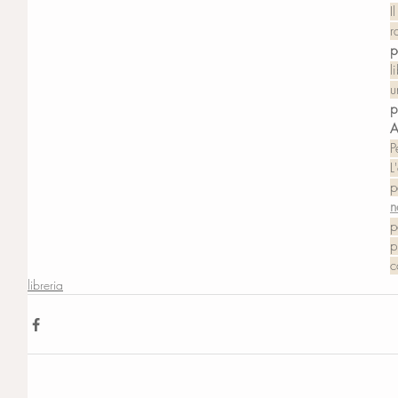
I
r
p
l
u
p
A
P
L
p
n
p
p
c
libreria