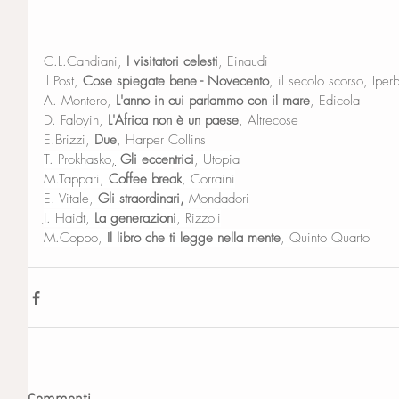
C.L.Candiani, 
I visitatori celesti
, Einaudi
Il Post, 
Cose spiegate bene - Novecento
, il secolo scorso, Iper
A. Montero,
 L'anno in cui parlammo con il mare
, Edicola
D. Faloyin, 
L'Africa non è un paese
, Altrecose
E.Brizzi, 
Due
, Harper Collins
T. Prokhasko
,
Gli eccentrici
, Utopia
M.Tappari, 
Coffee break
, Corraini
E. Vitale, 
Gli straordinari,
 Mondadori
J. Haidt, 
La generazioni
, Rizzoli
M.Coppo, 
Il libro che ti legge nella mente
, Quinto Quarto