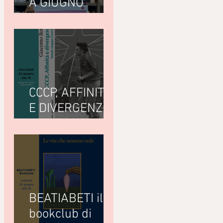
A GIUGNO
LEGGIAMO
CCCP, AFFINITÀ
E DIVERGENZE
di Giacomo
Bottà
(Nottetempo)
BEATIABETI il
bookclub di