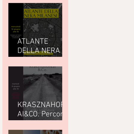
ATLANTE
DELLA NERA
MILANESEdi
Giuseppe
Paternò
Raddusa (Utet)
KRASZNAHORK
AI&CO. Percorsi
nella letteratura
ungherese con