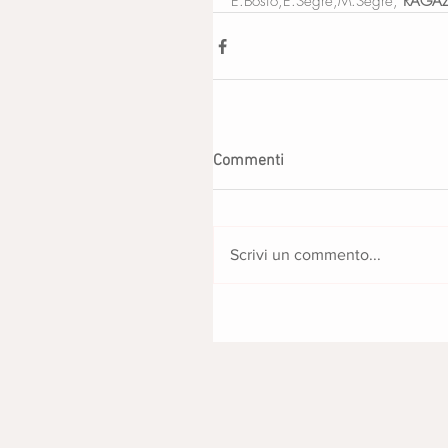
E.Bosio,E.Segre,M.Segre, 
RAGAZ
Commenti
Scrivi un commento...