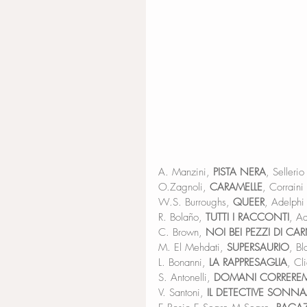
A. Manzini, 
PISTA NERA
, Sellerio
O.Zagnoli, 
CARAMELLE
, Corraini
W.S. Burroughs, 
QUEER
, Adelphi
R. Bolaño, 
TUTTI I RACCONTI
, Ad
C. Brown, 
NOI BEI PEZZI DI CA
M. El Mehdati, 
SUPERSAURIO
, Bl
L. Bonanni, 
LA RAPPRESAGLIA
, Cl
S. Antonelli, 
DOMANI CORREREM
V. Santoni, 
IL DETECTIVE SONN