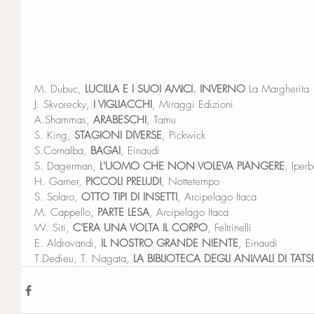
M. Dubuc, 
LUCILLA E I SUOI AMICI. INVERNO
 La Margherita
J. Skvorecky, 
I VIGLIACCHI
, Miraggi Edizioni
A.Shammas, 
ARABESCHI
, Tamu
S. King, 
STAGIONI DIVERSE
, Pickwick
S.Cornalba, 
BAGAI
, Einaudi
S. Dagerman, 
L'UOMO CHE NON VOLEVA PIANGERE
, Iper
H. Garner, 
PICCOLI PRELUDI
, Nottetempo
S. Solaro, 
OTTO TIPI DI INSETTI
, Arcipelago Itaca
M. Cappello, 
PARTE LESA
, Arcipelago Itaca
W. Siti, 
C'ERA UNA VOLTA IL CORPO
, Feltrinelli
E. Aldrovandi, 
IL NOSTRO GRANDE NIENTE
, Einaudi
T.Dedieu, T. Nagata, 
LA BIBLIOTECA DEGLI ANIMALI DI TAT