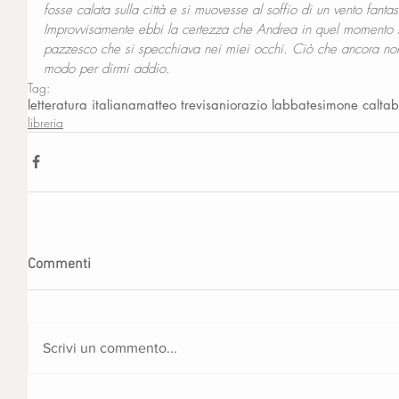
fosse calata sulla città e si muovesse al soffio di un vento fant
Improvvisamente ebbi la certezza che Andrea in quel momento s
pazzesco che si specchiava nei miei occhi. Ciò che ancora non
modo per dirmi addio.
Tag:
letteratura italiana
matteo trevisani
orazio labbate
simone caltab
libreria
Commenti
Scrivi un commento...