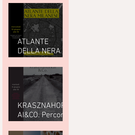
ATLANTE
DELLA NERA
MILANESEdi
Giuseppe
Paternò
Raddusa (Utet)
KRASZNAHORK
AI&CO. Percorsi
nella letteratura
ungherese con