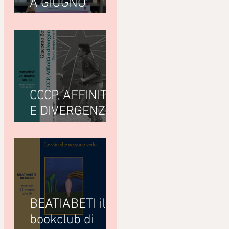
A GIUGNO
LEGGIAMO
CCCP, AFFINITÀ
E DIVERGENZE
di Giacomo
Bottà
(Nottetempo)
BEATIABETI il
bookclub di