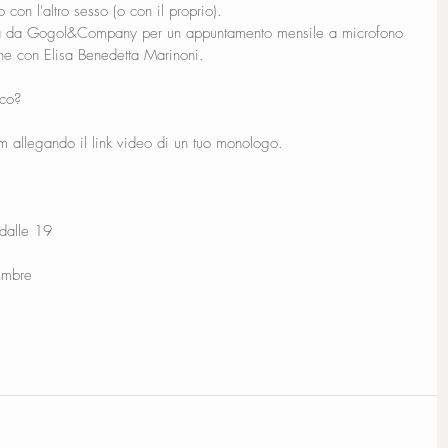
 con l'altro sesso (o con il proprio).
 da Gogol&Company per un appuntamento mensile a microfono 
ne con Elisa Benedetta Marinoni. 
lco? 
 allegando il link video di un tuo monologo.
dalle 19
tembre