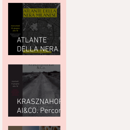
ATLANTE
DELLA NERA
MILANESEdi
Giuseppe
Paternò
Raddusa (Utet)
KRASZNAHORK
AI&CO. Percorsi
nella letteratura
ungherese con