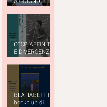
A GIUGNO
LEGGIAMO
CCCP, AFFINITÀ
E DIVERGENZE
di Giacomo
Bottà
(Nottetempo)
BEATIABETI il
bookclub di