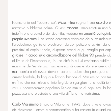
Noncurante del “buonsenso”, 
Massimino
 segna il suo 
esordio s
narrativa pubblicate online. Questi 
racconti
, ambientati in una 
indefinibile a cavallo del duemila, vedono 
un’umanità variopint
proprie sventure
.Una strana carovana popolata da punx indebitati
l’arcobaleno, genie di picchiatori da competizione avvinti dalla 
prossimi all’exploit finale, disperati erotici al guinzaglio per cap
girasse in acido sulla circonvallazione del filobus 90
 prendendo
al limite dell’improbabile, in una città in cui si avvistano subli
massime dell’esistenza. Faro estetico di queste storie è quello d
malinconia o tristezza, dove si aprono radure che proseguono i
questo fondale, la lingua e l’affabulazione di Massimino non tem
un filtro che restituisce a tinte fulgide e sgargianti una realtà tet
volti li riconosciamo: popolano l’epica minuta di ogni età, la l
pazzesca che presiede a una vita difficile ma verissima.
Carlo Massimino
 è nato a Milano nel 1993, dove vive e lavora
disinfestatore, l’attore cinematografico e ha cantato in gruppi pu