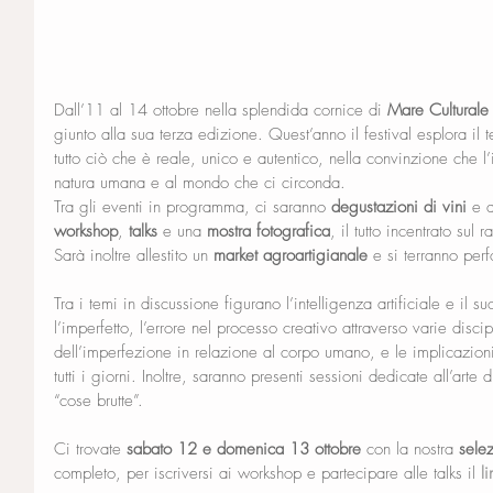
Dall’11 al 14 ottobre nella splendida cornice di 
Mare Culturale
giunto alla sua terza edizione. Quest’anno il festival esplora il
tutto ciò che è reale, unico e autentico, nella convinzione che l’
natura umana e al mondo che ci circonda.
Tra gli eventi in programma, ci saranno 
degustazioni di vini
 e d
workshop
, 
talks
 e una 
mostra fotografica
, il tutto incentrato sul 
Sarà inoltre allestito un 
market agroartigianale
 e si terranno per
Tra i temi in discussione figurano l’intelligenza artificiale e il su
l’imperfetto, l’errore nel processo creativo attraverso varie discipl
dell’imperfezione in relazione al corpo umano, e le implicazioni f
tutti i giorni. Inoltre, saranno presenti sessioni dedicate all’arte
“cose brutte”.
Ci trovate 
sabato 12 e domenica 13 ottobre
 con la nostra 
selez
completo, per iscriversi ai workshop e partecipare alle talks il 
li