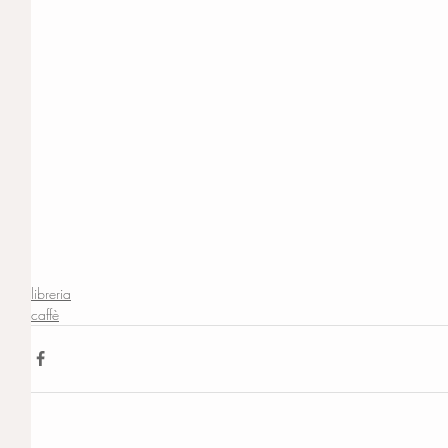
libreria
caffè