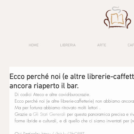
HOME
LIBRERIA
ARTE
CA
Ecco perché noi (e altre librerie-caffe
ancora riaperto il bar.
Di codici Ateco e altre covid-burocrazie.
Ecco perché noi (e altre librerie-caffetterie) non abbiamo ancora 
Ma per fortuna abbiamo ritrovato molti lettori .
Grazie a 
Gli Stati Generali
 per questa panoramica precisa e rive
forme ibride e culturali, e di quello che ci siamo inventati per (