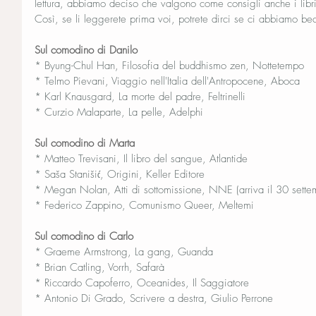
lettura, abbiamo deciso che valgono come consigli anche i libr
Così, se li leggerete prima voi, potrete dirci se ci abbiamo be
Sul comodino di Danilo
* Byung-Chul Han, Filosofia del buddhismo zen, Nottetempo
* Telmo Pievani, Viaggio nell'Italia dell'Antropocene, Aboca
* Karl Knausgard, La morte del padre, Feltrinelli
* Curzio Malaparte, La pelle, Adelphi
Sul comodino di Marta
* Matteo Trevisani, Il libro del sangue, Atlantide
* Saša Stanišić, Origini, Keller Editore
* Megan Nolan, Atti di sottomissione, NNE (arriva il 30 sette
* Federico Zappino, Comunismo Queer, Meltemi
Sul comodino di Carlo
* Graeme Armstrong, La gang, Guanda
* Brian Catling, Vorrh, Safarà
* Riccardo Capoferro, Oceanides, Il Saggiatore
* Antonio Di Grado, Scrivere a destra, Giulio Perrone