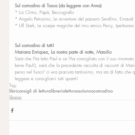
Sul comodino di Tosca (da leggere con Anna)
* Liz Climo, Papà, Beccogiallo
* Angelo Petrosino, Le avventure del passero Serafino, Einaudi
* Ulf Stark, Le scarpe magiche del mio amico Percy, Iperborea
Sul comodino di tutti!
Mariana Enriquez, La nostra parte di notte, Marsilio 
Sarà che l'ha letto Paul e ce l'ha consigliato con il suo rinomat
bene Paul!), sarà che la precedente raccolta di racconti di Ma
perso nel fuoco" ci era piaciuta tantissimo, ma sta di fatto che
leggere e consigliarvi tutti quanti!
Tag:
libri
consigli di lettura
libreria
lettura
autunno
comodino
libreria