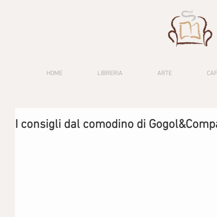
HOME
LIBRERIA
ARTE
CA
I consigli dal comodino di Gogol&Com