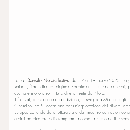
Torna 
I Boreali - Nordic festival
 dal 17 al 19 marzo 2023: tre gi
scrittori, film in lingua originale sottotitolati, musica e concerti,
cucina e molto altro, il tutto direttamente dal Nord.
Il festival, giunto alla nona edizione, si svolge a Milano negli 
Cinemino, ed è l’occasione per un’esplorazione dei diversi ambiti
Europa, partendo dalla letteratura e dall’incontro con autori conos
aprirsi ad altre aree di avanguardia come la musica e il cinem