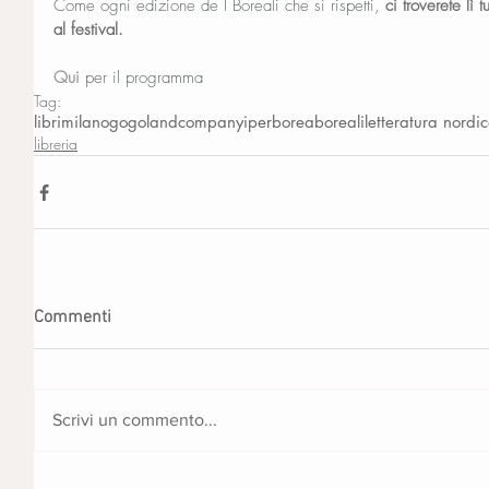
Come ogni edizione de I Boreali che si rispetti, 
ci troverete lì 
al festival.
Qui
 per il programma
Tag:
libri
milano
gogolandcompany
iperborea
boreali
letteratura nordi
libreria
Commenti
Scrivi un commento...