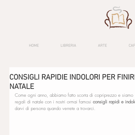
HOME
LIBRERIA
ARTE
CA
CONSIGLI RAPIDIE INDOLORI PER FINIR
NATALE
Come ogni anno, abbiamo fatto scorta di copriprezzo e siamo pron
regali di natale con i nostri ormai famosi 
consigli rapidi e indol
darvi di persona quando verrete a trovarci.