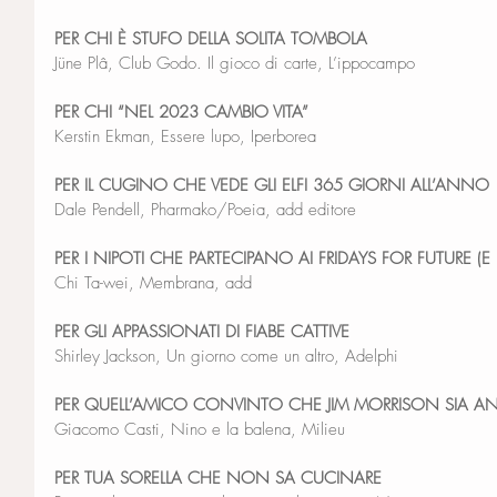
PER CHI È STUFO DELLA SOLITA TOMBOLA
Jüne Plâ, Club Godo. Il gioco di carte, L’ippocampo
PER CHI “NEL 2023 CAMBIO VITA”
Kerstin Ekman, Essere lupo, Iperborea
PER IL CUGINO CHE VEDE GLI ELFI 365 GIORNI ALL’ANNO
Dale Pendell, Pharmako/Poeia, add editore
PER I NIPOTI CHE PARTECIPANO AI FRIDAYS FOR FUTURE 
Chi Ta-wei, Membrana, add
PER GLI APPASSIONATI DI FIABE CATTIVE
Shirley Jackson, Un giorno come un altro, Adelphi
PER QUELL’AMICO CONVINTO CHE JIM MORRISON SIA A
Giacomo Casti, Nino e la balena, Milieu
PER TUA SORELLA CHE NON SA CUCINARE