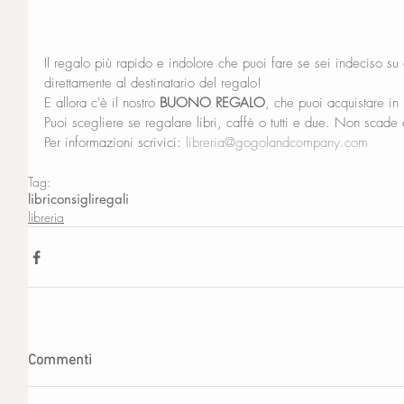
Il regalo più rapido e indolore che puoi fare se sei indeciso su
direttamente al destinatario del regalo! 
E allora c'è il nostro 
BUONO REGALO
, che puoi acquistare in 
Puoi scegliere se regalare libri, caffè o tutti e due. Non scade e
Per informazioni scrivici: 
libreria@gogolandcompany.com
Tag:
libri
consigli
regali
libreria
Commenti