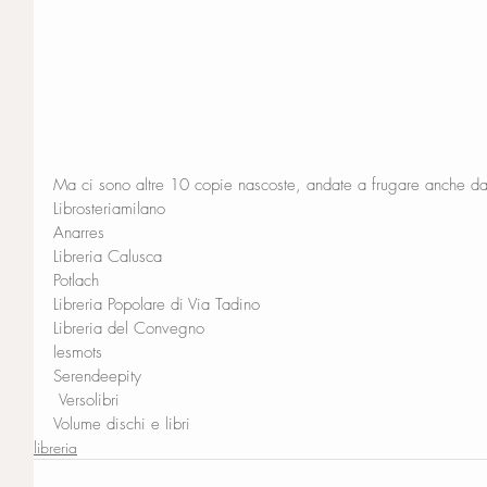
Ma ci sono altre 10 copie nascoste, andate a frugare anche da
Librosteriamilano 
Anarres 
Libreria Calusca
Potlach
Libreria Popolare di Via Tadino
Libreria del Convegno 
lesmots 
Serendeepity
 Versolibri 
Volume dischi e libri
libreria