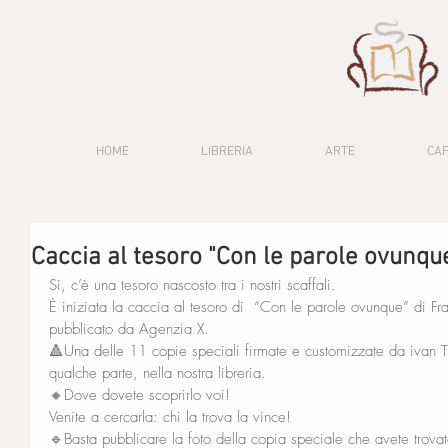
HOME
LIBRERIA
ARTE
CA
Caccia al tesoro "Con le parole ovunqu
Sì, c’è una tesoro nascosto tra i nostri scaffali. 
È iniziata la caccia al tesoro di  “Con le parole ovunque” di 
pubblicato da Agenzia X. 
🔺Una delle 11 copie speciali firmate e customizzate da ivan T
qualche parte, nella nostra libreria. 
🔸Dove dovete scoprirlo voi!
Venite a cercarla: chi la trova la vince! 
🔹Basta pubblicare la foto della copia speciale che avete trova