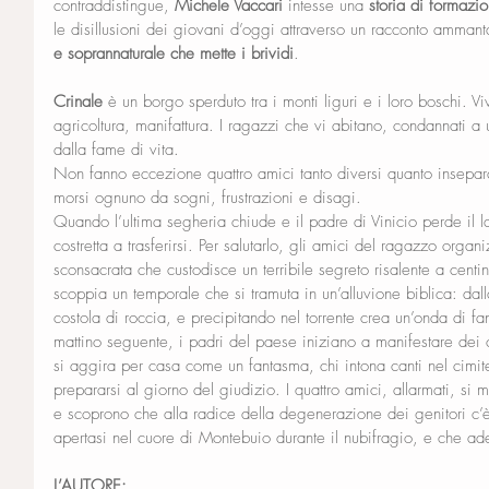
contraddistingue, 
Michele Vaccari
 intesse una 
storia di formazi
le disillusioni dei giovani d’oggi attraverso un racconto ammant
e soprannaturale che mette i brividi
.
Crinale
 è un borgo sperduto tra i monti liguri e i loro boschi. Vi
agricoltura, manifattura. I ragazzi che vi abitano, condannati a u
dalla fame di vita. 
Non fanno eccezione quattro amici tanto diversi quanto insepar
morsi ognuno da sogni, frustrazioni e disagi. 
Quando l’ultima segheria chiude e il padre di Vinicio perde il l
costretta a trasferirsi. Per salutarlo, gli amici del ragazzo orga
sconsacrata che custodisce un terribile segreto risalente a centi
scoppia un temporale che si tramuta in un’alluvione biblica: da
costola di roccia, e precipitando nel torrente crea un’onda di f
mattino seguente, i padri del paese iniziano a manifestare dei c
si aggira per casa come un fantasma, chi intona canti nel cimite
prepararsi al giorno del giudizio. I quattro amici, allarmati, si 
e scoprono che alla radice della degenerazione dei genitori c’è q
apertasi nel cuore di Montebuio durante il nubifragio, e che a
L’AUTORE: