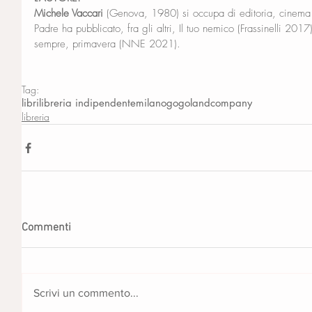
Michele Vaccari 
(Genova, 1980) si occupa di editoria, cinema
Padre ha pubblicato, fra gli altri, Il tuo nemico (Frassinelli 201
sempre, primavera (NNE 2021).
Tag:
libri
libreria indipendente
milano
gogolandcompany
libreria
Commenti
Scrivi un commento...