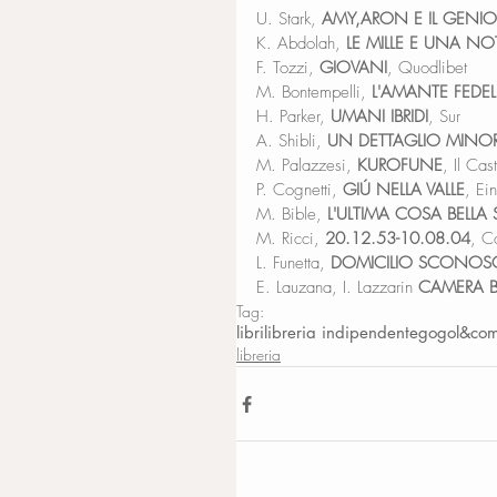
U. Stark, 
AMY,ARON E IL GENIO 
K. Abdolah, 
LE MILLE E UNA NO
F. Tozzi, 
GIOVANI
, Quodlibet
M. Bontempelli, 
L'AMANTE FEDEL
H. Parker, 
UMANI IBRIDI
, Sur
A. Shibli, 
UN DETTAGLIO MINO
M. Palazzesi, 
KUROFUNE
, Il Cas
P. Cognetti,
 GIÚ NELLA VALLE
, Ei
M. Bible, 
L'ULTIMA COSA BELLA 
M. Ricci, 
20.12.53-10.08.04
, Co
L. Funetta, 
DOMICILIO SCONOS
E. Lauzana, I. Lazzarin 
CAMERA B
Tag:
libri
libreria indipendente
gogol&co
libreria