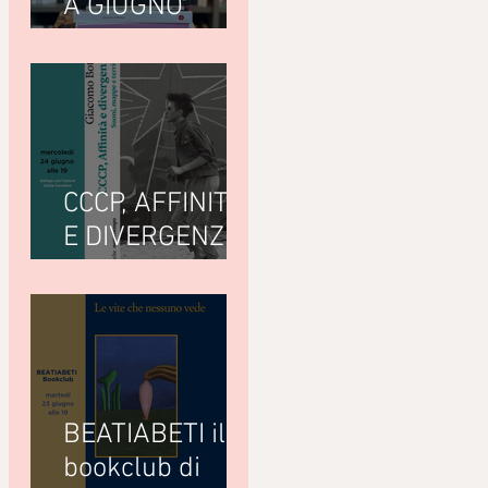
A GIUGNO
LEGGIAMO
CCCP, AFFINITÀ
E DIVERGENZE
di Giacomo
Bottà
(Nottetempo)
BEATIABETI il
bookclub di