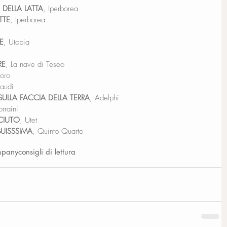
DELLA LATTA
, Iperborea
TTE
, Iperborea
E
, Utopia
RE
, La nave di Teseo
toro
naudi
SULLA FACCIA DELLA TERRA
, Adelphi
rraini
CIUTO
, Utet
UISSSIMA
, Quinto Quarto
mpany
consigli di lettura