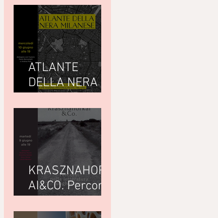
ATLANTE
DELLA NERA
MILANESEdi
Giuseppe
Paternò
Raddusa (Utet)
KRASZNAHORK
AI&CO. Percorsi
nella letteratura
ungherese con