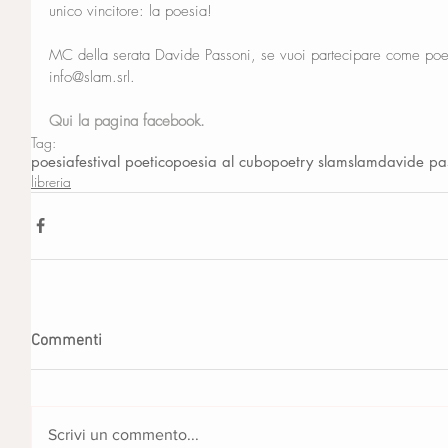
unico vincitore: la poesia!
MC della serata Davide Passoni, se vuoi partecipare come po
info@slam.srl.
Qui la pagina facebook.
Tag:
poesia
festival poetico
poesia al cubo
poetry slam
slam
davide pa
libreria
Commenti
Scrivi un commento...