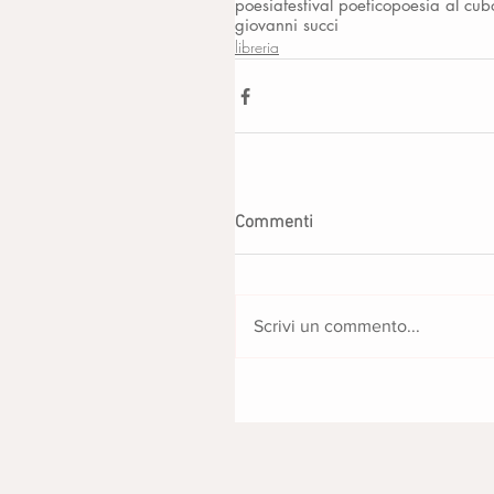
poesia
festival poetico
poesia al cub
giovanni succi
libreria
Commenti
Scrivi un commento...