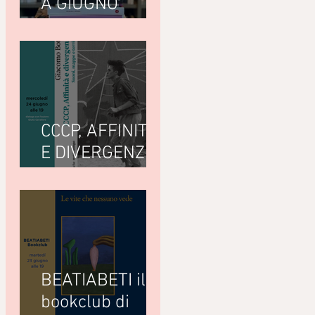
A GIUGNO
LEGGIAMO
CCCP, AFFINITÀ
E DIVERGENZE
di Giacomo
Bottà
(Nottetempo)
BEATIABETI il
bookclub di