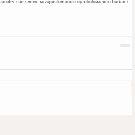
o
poetry slam
simone savogin
slam
paolo agrati
alessandro burbank