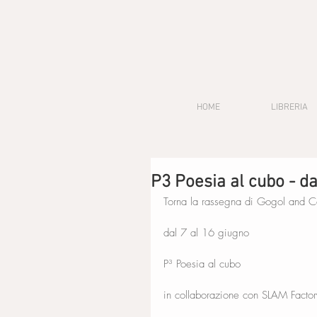
HOME
LIBRERIA
P3 Poesia al cubo - da
Torna la rassegna di Gogol and C
dal 7 al 16 giugno
P³ Poesia al cubo
in collaborazione con SLAM Factor