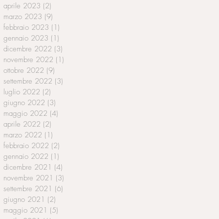
aprile 2023
(2)
2 post
marzo 2023
(9)
9 post
febbraio 2023
(1)
1 post
gennaio 2023
(1)
1 post
dicembre 2022
(3)
3 post
novembre 2022
(1)
1 post
ottobre 2022
(9)
9 post
settembre 2022
(3)
3 post
luglio 2022
(2)
2 post
giugno 2022
(3)
3 post
maggio 2022
(4)
4 post
aprile 2022
(2)
2 post
marzo 2022
(1)
1 post
febbraio 2022
(2)
2 post
gennaio 2022
(1)
1 post
dicembre 2021
(4)
4 post
novembre 2021
(3)
3 post
settembre 2021
(6)
6 post
giugno 2021
(2)
2 post
maggio 2021
(5)
5 post