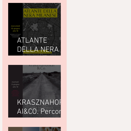
ATLANTE
DELLA NERA
MILANESEdi
Giuseppe
Paternò
Raddusa (Utet)
KRASZNAHORK
AI&CO. Percorsi
nella letteratura
ungherese con