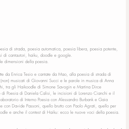
oesia di strada, poesia automatica, poesia libera, poesia potente, 
si di cantautori, haiku, doodle e google.
 le dimensioni della poesia.
itte da Enrica Tesio e cantate da Mao, alla poesia di strada di 
i (non) musicati di Giovanni Succi e le parole in musica di Anna 
i, tra gli Haikoodle di Simone Savogin e Martina Dirce 
 di Poesia di Daniela Calisi, le incisioni di Lorenzo Cianchi e il 
aboratorio di Interno Poesia con Alessandro Burbank e Gaia 
e con Davide Passoni, quello brutto con Paolo Agrati, quello per 
odle e anche il contest di Haiku: ecco le nuove voci della poesia.