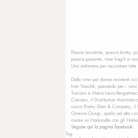
Poesia resistente, poesia brutta, p
poesia presente, rime fragili e ver
Una settimana per raccontare tutte
Dalle rime per donne resistenti scr
Ivan Tresoldi, passando per i vers
Toscano e Maria Laura Bergamasch
Carcano, il Distributore Automatico
nuovo Poetry Slam & Company, il l
Ginevra Giorgi, quello ad alta voc
creare un Haikoodle con gli Haiko
Seguite qui la pagina facebook.
Tag: