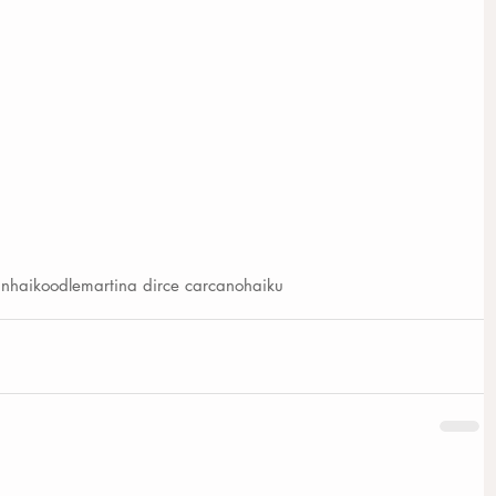
in
haikoodle
martina dirce carcano
haiku