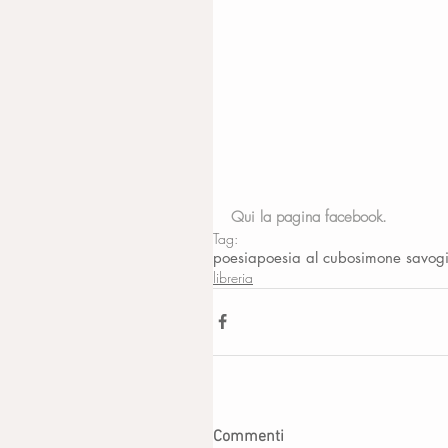
Qui la pagina facebook.
Tag:
poesia
poesia al cubo
simone savog
libreria
Commenti