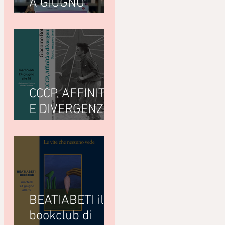
A GIUGNO
LEGGIAMO
CCCP, AFFINITÀ
E DIVERGENZE
di Giacomo
Bottà
(Nottetempo)
BEATIABETI il
bookclub di