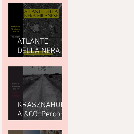
ATLANTE
DELLA NERA
MILANESEdi
Giuseppe
Paternò
Raddusa (Utet)
KRASZNAHORK
AI&CO. Percorsi
nella letteratura
ungherese con