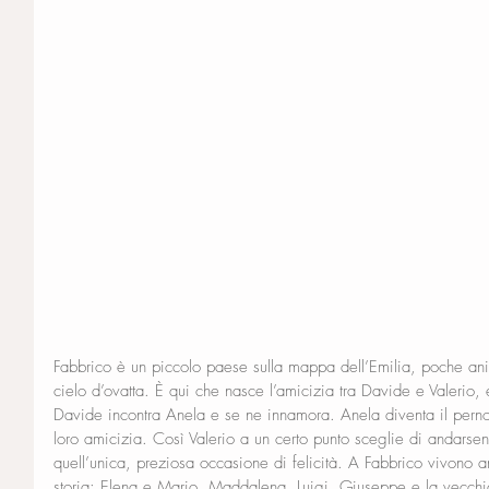
Fabbrico è un piccolo paese sulla mappa dell’Emilia, poche anim
cielo d’ovatta. È qui che nasce l’amicizia tra Davide e Valerio,
Davide incontra Anela e se ne innamora. Anela diventa il perno 
loro amicizia. Così Valerio a un certo punto sceglie di andars
quell’unica, preziosa occasione di felicità. A Fabbrico vivono a
storia: Elena e Mario, Maddalena, Luigi, Giuseppe e la vecchia 