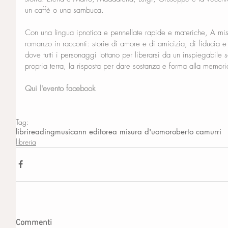
un caffè o una sambuca.
Con una lingua ipnotica e pennellate rapide e materiche, A mi
romanzo in racconti: storie di amore e di amicizia, di fiducia e 
dove tutti i personaggi lottano per liberarsi da un inspiegabile 
propria terra, la risposta per dare sostanza e forma alla memor
Qui l'evento facebook
Tag:
libri
reading
musica
nn editore
a misura d'uomo
roberto camurri
libreria
Commenti