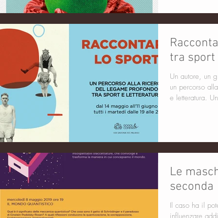
Raccontar
tra sport
Un autore, un g
un percorso all
e letteratura. Un
Le masch
seconda
Il caso ha il po
influenzare addir