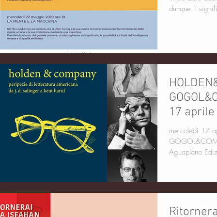
dunque il signif
HOLDEN
GOGOL&C
17 aprile
mercoledì 17 aprile ore 
GOGOL&COMPANY UNA SERAT
Ritornera