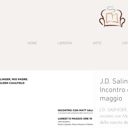
HOME
LIBRERIA
ARTE
CA
J.D. Sali
Incontro 
maggio
J.D. SALINGER
incontro con Matt Salinger in o
della nascita del