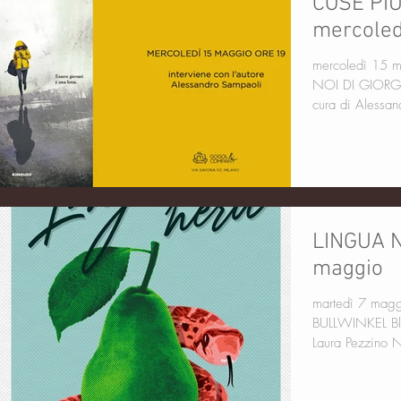
COSE PIÙ
mercoled
mercoledì 15 maggio ore
NOI DI GIORGIO SCIANNA E
cura di A
LINGUA N
maggio
martedì 7 maggio ore 19 L
BULLWINKEL Black Coffee interviene con l'autrice
Laura Pezzino Ne