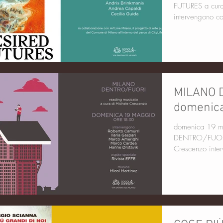
FUTURES a cura di Aria Spinelli NERO Editions
MILANO 
domenica
domenica 19 magg
DENTRO/FUORI reading musicato a cura di M